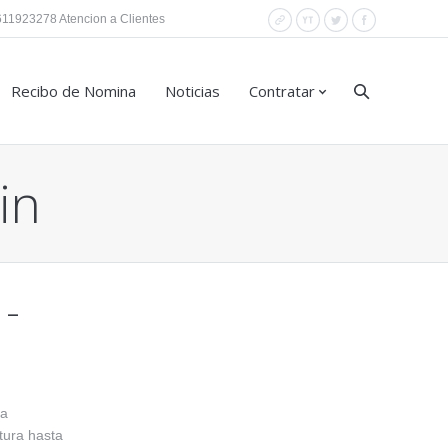
11923278 Atencion a Clientes
Website
YouTube
Twitter
Facebook
Recibo de Nomina
Noticias
Contratar
in
 –
la
tura hasta