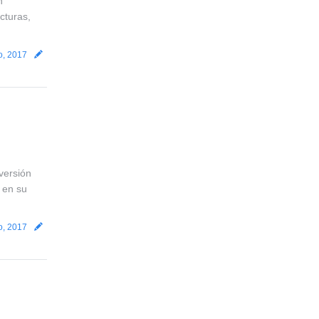
n
cturas,
io, 2017
versión
 en su
io, 2017