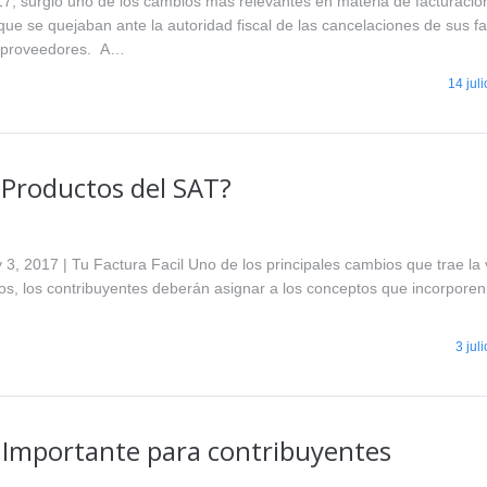
017, surgió uno de los cambios más relevantes en materia de facturació
que se quejaban ante la autoridad fiscal de las cancelaciones de sus fa
us proveedores. A…
14 jul
 Productos del SAT?
, 2017 | Tu Factura Facil Uno de los principales cambios que trae la 
os, los contribuyentes deberán asignar a los conceptos que incorporen
3 jul
a Importante para contribuyentes