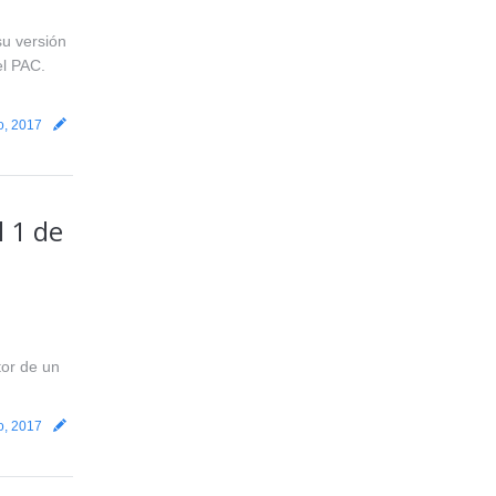
su versión
el PAC.
o, 2017
l 1 de
tor de un
o, 2017