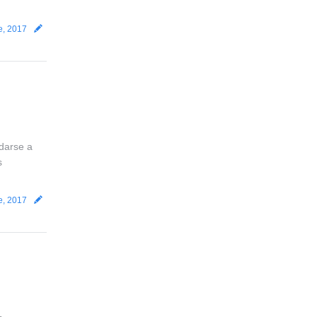
e, 2017
darse a
s
e, 2017