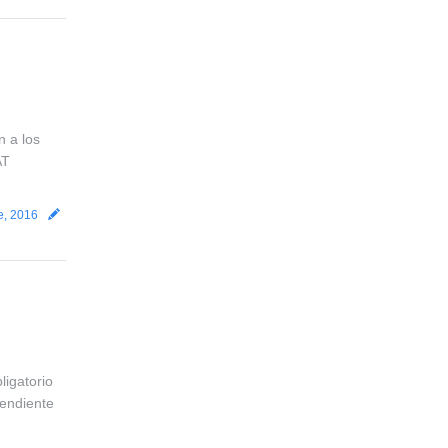
n a los
AT
e, 2016
ligatorio
pendiente