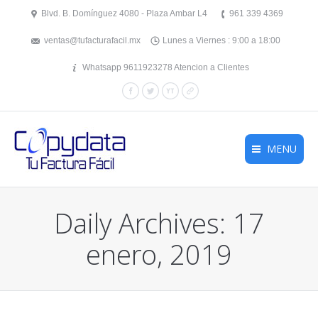
Blvd. B. Domínguez 4080 - Plaza Ambar L4
961 339 4369
ventas@tufacturafacil.mx
Lunes a Viernes : 9:00 a 18:00
Whatsapp 9611923278 Atencion a Clientes
Facebook
Twitter
YouTube
Website
MENU
Daily Archives:
17
enero, 2019